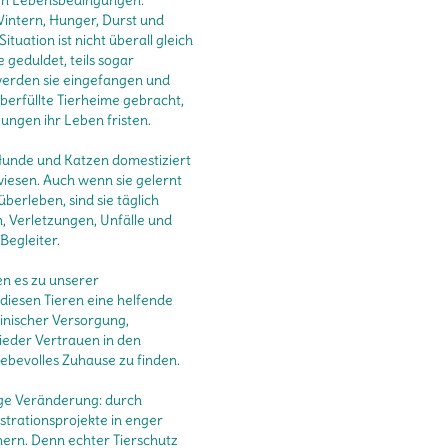
men Lebensbedingungen:
intern, Hunger, Durst und
ituation ist nicht überall gleich
geduldet, teils sogar
werden sie eingefangen und
überfüllte Tierheime gebracht,
ungen ihr Leben fristen.
Hunde und Katzen domestiziert
wiesen. Auch wenn sie gelernt
berleben, sind sie täglich
, Verletzungen, Unfälle und
Begleiter.
ben es zu unserer
iesen Tieren eine helfende
zinischer Versorgung,
ieder Vertrauen in den
ebevolles Zuhause zu finden.
ige Veränderung: durch
strationsprojekte in enger
ern. Denn echter Tierschutz