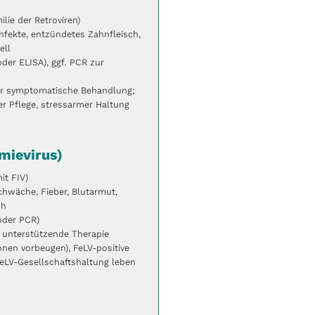
ilie der Retroviren)
nfekte, entzündetes Zahnfleisch,
ell
oder ELISA), ggf. PCR zur
er symptomatische Behandlung;
er Pflege, stressarmer Haltung
mievirus)
it FIV)
wäche, Fieber, Blutarmut,
ch
oder PCR)
r unterstützende Therapie
nen vorbeugen), FeLV-positive
FeLV-Gesellschaftshaltung leben