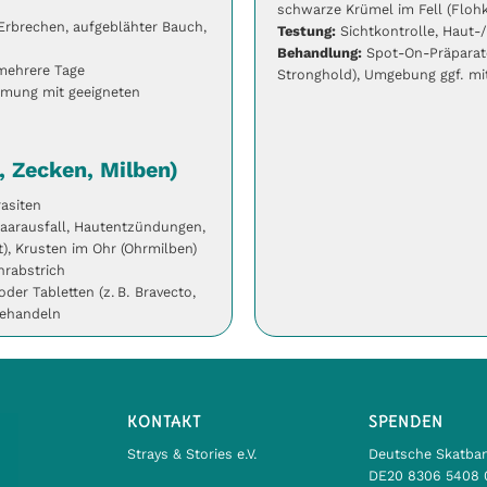
schwarze Krümel im Fell (Flohk
Erbrechen, aufgeblähter Bauch,
Testung:
Sichtkontrolle, Haut-
Behandlung:
Spot-On-Präparate 
mehrere Tage
Stronghold), Umgebung ggf. m
mung mit geeigneten
, Zecken, Milben)
asiten
Haarausfall, Hautentzündungen,
), Krusten im Ohr (Ohrmilben)
hrabstrich
der Tabletten (z. B. Bravecto,
behandeln
KONTAKT
SPENDEN
Strays & Stories e.V.
Deutsche Skatba
DE20 8306 5408 