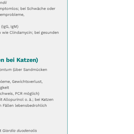
ndii
mptomlos; bei Schwäche oder
 Atemprobleme,
 (IgG, IgM)
 wie Clindamycin; bei gesunden
n bei Katzen)
fantum
(über Sandmücken
leme, Gewichtsverlust,
gkeit
achweis, PCR möglich)
 Allopurinol o. ä.; bei Katzen
en Fällen lebensbedrohlich
it
Giardia duodenalis