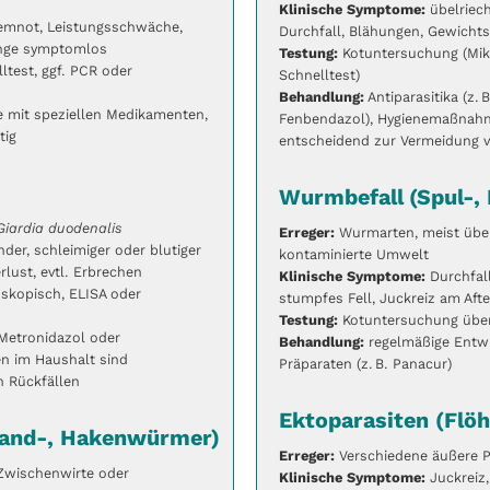
Klinische Symptome:
übelriech
emnot, Leistungsschwäche,
Durchfall, Blähungen, Gewichtsv
ange symptomlos
Testung:
Kotuntersuchung (Mik
ltest, ggf. PCR oder
Schnelltest)
Behandlung:
Antiparasitika (z. 
e mit speziellen Medikamenten,
Fenbendazol), Hygienemaßnahm
tig
entscheidend zur Vermeidung v
Wurmbefall (Spul-,
Giardia duodenalis
Erreger:
Wurmarten, meist übe
nder, schleimiger oder blutiger
kontaminierte Umwelt
lust, evtl. Erbrechen
Klinische Symptome:
Durchfall
skopisch, ELISA oder
stumpfes Fell, Juckreiz am Afte
Testung:
Kotuntersuchung über
. Metronidazol oder
Behandlung:
regelmäßige Entw
n im Haushalt sind
Präparaten (z. B. Panacur)
n Rückfällen
Ektoparasiten (Flöh
Band-, Hakenwürmer)
Erreger:
Verschiedene äußere P
Zwischenwirte oder
Klinische Symptome:
Juckreiz,