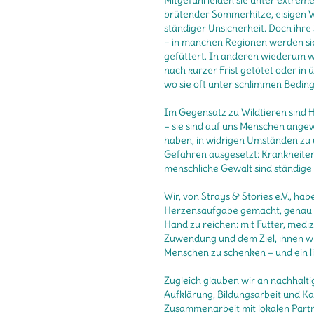
Mitgefühl leiden sie unter extre
brütender Sommerhitze, eisigen W
ständiger Unsicherheit. Doch ihre S
– in manchen Regionen werden sie 
gefüttert. In anderen wiederum 
nach kurzer Frist getötet oder in 
wo sie oft unter schlimmen Beding
Im Gegensatz zu Wildtieren sind 
– sie sind auf uns Menschen ange
haben, in widrigen Umständen zu ü
Gefahren ausgesetzt: Krankheiten
menschliche Gewalt sind ständige 
Wir, von Strays & Stories e.V., ha
Herzensaufgabe gemacht, genau d
Hand zu reichen: mit Futter, medi
Zuwendung und dem Ziel, ihnen w
Menschen zu schenken – und ein li
Zugleich glauben wir an nachhalt
Aufklärung, Bildungsarbeit und Ka
Zusammenarbeit mit lokalen Partn