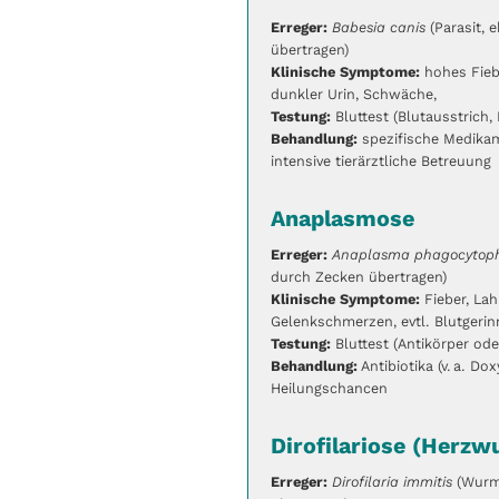
Erreger:
Babesia canis
(Parasit, 
übertragen)
Klinische Symptome:
hohes Fieb
dunkler Urin, Schwäche,
Testung:
Bluttest (Blutausstrich,
Behandlung:
spezifische Medikame
intensive tierärztliche Betreuung
Anaplasmose
Erreger:
Anaplasma phagocytophi
durch Zecken übertragen)
Klinische Symptome:
Fieber, Lah
Gelenkschmerzen, evtl. Blutgeri
Testung:
Bluttest (Antikörper od
Behandlung:
Antibiotika (v. a. Dox
Heilungschancen
Dirofilariose (Herz
Erreger:
Dirofilaria immitis
(Wurm