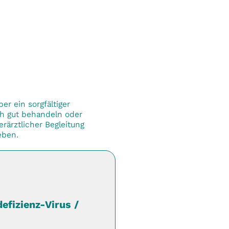
r ein sorgfältiger
ch gut behandeln oder
erärztlicher Begleitung
eben.
efizienz-Virus /