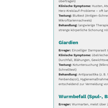
übertragen)
Klinische Symptome:
Husten, At
Herz-Kreislauf-Probleme – oft l
Testung:
Bluttest (Antigen-Schnel
Mikrofilariennachweis)
Behandlung:
langwierige Therapi
strenge körperliche Schonung nö
Giardien
Erreger:
Einzelliger Darmparasit
Klinische Symptome:
übelrieche
Durchfall, Blähungen, Gewichtsver
Testung:
Kotuntersuchung (Mikro
Schnelltest)
Behandlung:
Antiparasitika (z. B
Fenbendazol), Hygienemaßnahme
entscheidend zur Vermeidung vo
Wurmbefall (Spul-, 
Erreger:
Wurmarten, meist über 