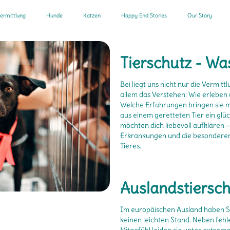
ermittlung
Hunde
Katzen
Happy End Stories
Our Story
Tierschutz - Was
Bei liegt uns nicht nur die Vermit
allem das Verstehen: Wie erleben 
Welche Erfahrungen bringen sie m
aus einem geretteten Tier ein glüc
möchten dich liebevoll aufklären 
Erkrankungen und die besonderen
Tieres.
Auslandstiersc
Im europäischen Ausland haben S
keinen leichten Stand. Neben feh