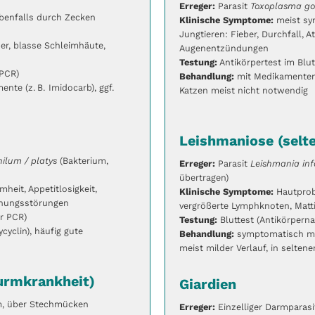
Erreger:
Parasit
Toxoplasma go
ebenfalls durch Zecken
Klinische Symptome:
meist sy
Jungtieren: Fieber, Durchfall,
er, blasse Schleimhäute,
Augenentzündungen
Testung:
Antikörpertest im Blut
 PCR)
Behandlung:
mit Medikamenten
nte (z. B. Imidocarb), ggf.
Katzen meist nicht notwendig
Leishmaniose (selte
lum / platys
(Bakterium,
Erreger:
Parasit
Leishmania in
übertragen)
mheit, Appetitlosigkeit,
Klinische Symptome:
Hautprob
nnungsstörungen
vergrößerte Lymphknoten, Matti
er PCR)
Testung:
Bluttest (Antikörpern
ycyclin), häufig gute
Behandlung:
symptomatisch mit
meist milder Verlauf, in selten
wurmkrankheit)
Giardien
, über Stechmücken
Erreger:
Einzelliger Darmparas