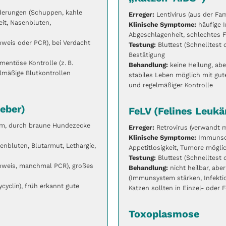
erungen (Schuppen, kahle
Erreger:
Lentivirus (aus der Fam
eit, Nasenbluten,
Klinische Symptome:
häufige I
Abgeschlagenheit, schlechtes F
hweis oder PCR), bei Verdacht
Testung:
Bluttest (Schnelltest 
Bestätigung
entöse Kontrolle (z. B.
Behandlung:
keine Heilung, ab
gelmäßige Blutkontrollen
stabiles Leben möglich mit gut
und regelmäßiger Kontrolle
ieber)
FeLV (Felines Leukä
um, durch braune Hundezecke
Erreger:
Retrovirus (verwandt m
Klinische Symptome:
Immunsch
enbluten, Blutarmut, Lethargie,
Appetitlosigkeit, Tumore mögli
Testung:
Bluttest (Schnelltest 
chweis, manchmal PCR), großes
Behandlung:
nicht heilbar, abe
(Immunsystem stärken, Infektio
xycyclin), früh erkannt gute
Katzen sollten in Einzel- oder 
Toxoplasmose