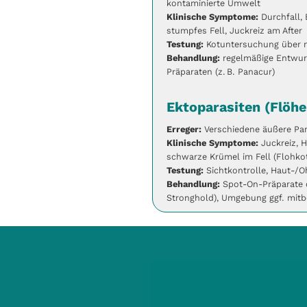
kontaminierte Umwelt
Klinische Symptome:
Durchfall, 
stumpfes Fell, Juckreiz am After
Testung:
Kotuntersuchung über 
Behandlung:
regelmäßige Entwur
Präparaten (z. B. Panacur)
Ektoparasiten (Flöhe
Erreger:
Verschiedene äußere Par
Klinische Symptome:
Juckreiz, 
schwarze Krümel im Fell (Flohkot
Testung:
Sichtkontrolle, Haut-/O
Behandlung:
Spot-On-Präparate o
Stronghold), Umgebung ggf. mit