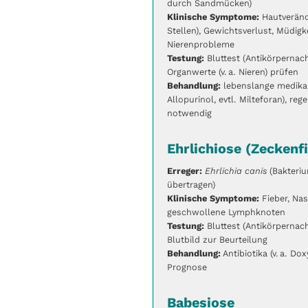
durch Sandmücken)
Klinische Symptome:
Hautveränd
Stellen), Gewichtsverlust, Müdigk
Nierenprobleme
Testung:
Bluttest (Antikörpernac
Organwerte (v. a. Nieren) prüfen
Behandlung:
lebenslange medikam
Allopurinol, evtl. Milteforan), re
notwendig
Ehrlichiose (Zeckenf
Erreger:
Ehrlichia canis
(Bakteri
übertragen)
Klinische Symptome:
Fieber, Nas
geschwollene Lymphknoten
Testung:
Bluttest (Antikörperna
Blutbild zur Beurteilung
Behandlung:
Antibiotika (v. a. Do
Prognose
Babesiose